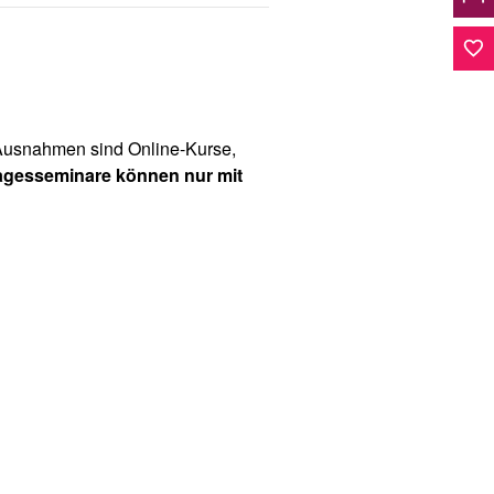
favorite_border
(Ausnahmen sind Online-Kurse,
agesseminare können nur mit