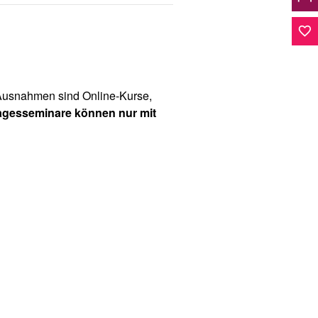
favorite_border
(Ausnahmen sind Online-Kurse,
agesseminare können nur mit