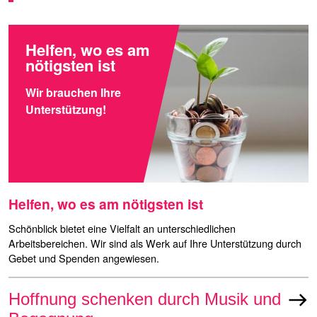
Helfen, wo es am
nötigsten ist
Wir brauchen Ihre
Unterstützung!
Helfen, wo es am nötigsten ist
Schönblick bietet eine Vielfalt an unterschiedlichen
Arbeitsbereichen. Wir sind als Werk auf Ihre Unterstützung durch
Gebet und Spenden angewiesen.
Hoffnung schenken durch Musik und
east