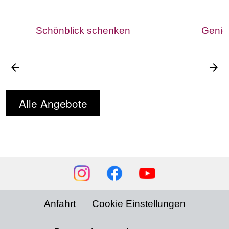
Schönblick schenken
Genie
arrow_back
arrow_forward
Alle Angebote
Social
Media
Footer
Anfahrt
Cookie Einstellungen
menu