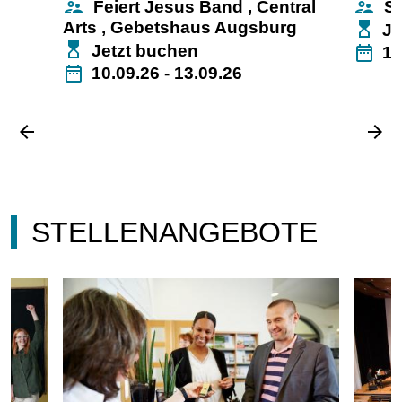
supervisor_account
supervisor_account
Feiert Jesus Band
,
Central
Se
Arts
,
Gebetshaus Augsburg
Je
Jetzt buchen
date_range
18
date_range
10.09.26 - 13.09.26
arrow_back
arrow_forward
STELLENANGEBOTE