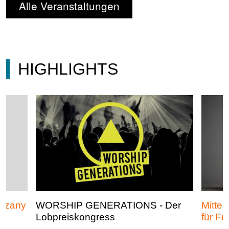
Alle Veranstaltungen
HIGHLIGHTS
arzany
WORSHIP GENERATIONS - Der
Mitten
Lobpreiskongress
für Fr