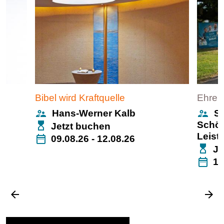
Bibel wird Kraftquelle
Ehren
supervisor_account
supervisor_account
Hans-Werner Kalb
S
Schön
Jetzt buchen
Leist
date_range
09.08.26 - 12.08.26
Je
date_range
16
arrow_back
arrow_forward