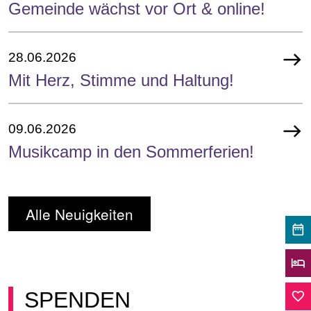
Gemeinde wächst vor Ort & online!
east
28.06.2026
Mit Herz, Stimme und Haltung!
east
09.06.2026
Musikcamp in den Sommerferien!
Alle Neuigkeiten
date_range
hotel
SPENDEN
favorite_border