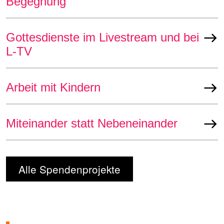
Begegnung
Gottesdienste im Livestream und bei
east
L-TV
Arbeit mit Kindern
east
Miteinander statt Nebeneinander
east
Alle Spendenprojekte