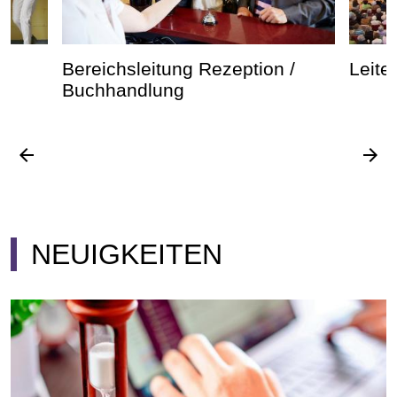
Bereichsleitung Rezeption /
Leite
Buchhandlung
arrow_back
arrow_forward
NEUIGKEITEN