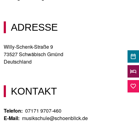
ADRESSE
Willy-Schenk-Straße 9
73527
Schwäbisch Gmünd
date_range
Deutschland
hotel
favorite_border
KONTAKT
Telefon
07171 9707-460
E-Mail
musikschule@schoenblick.de