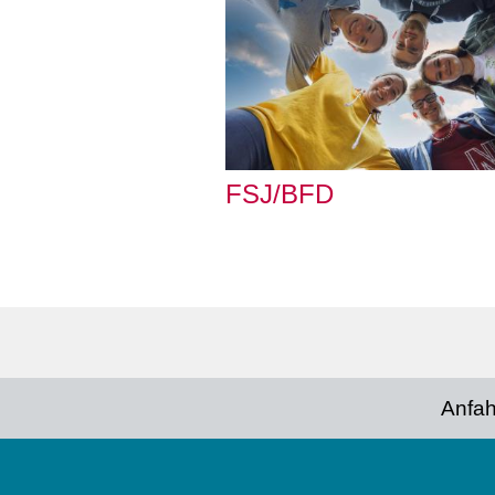
FSJ/BFD
Social
Media
Footer
Anfah
menu