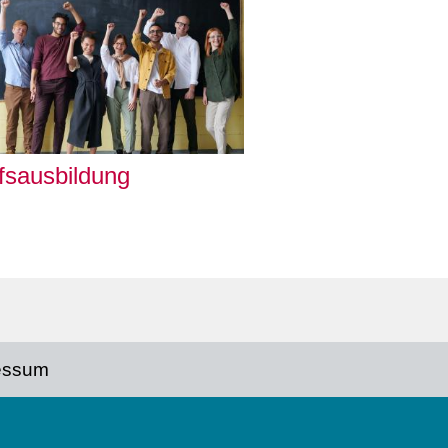
fsausbildung
essum