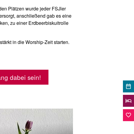
f den Plätzen wurde jeder FSJler
rsorgt, anschließend gab es eine
n, zu einer Erdbeerbiskuitrolle
ärkt in die Worship-Zeit starten.
ng dabei sein!
date_range
hotel
favorite_border