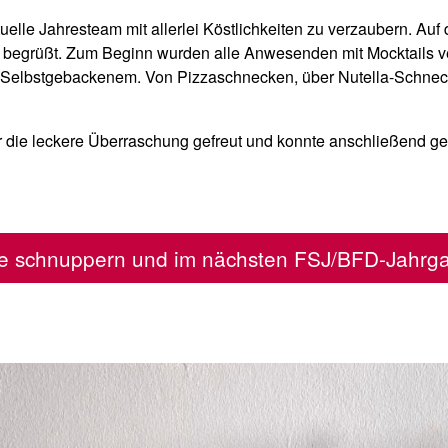
tuelle Jahresteam mit allerlei Köstlichkeiten zu verzaubern. Au
begrüßt. Zum Beginn wurden alle Anwesenden mit Mocktails ve
i Selbstgebackenem. Von Pizzaschnecken, über Nutella-Schnecke
 die leckere Überraschung gefreut und konnte anschließend gest
che schnuppern und im nächsten FSJ/BFD-Jahrga