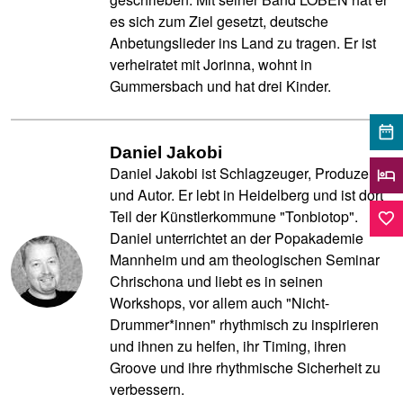
es sich zum Ziel gesetzt, deutsche
Anbetungslieder ins Land zu tragen. Er ist
verheiratet mit Jorinna, wohnt in
Gummersbach und hat drei Kinder.
date_range
Daniel Jakobi
Daniel Jakobi ist Schlagzeuger, Produzent
hotel
und Autor. Er lebt in Heidelberg und ist dort
Teil der Künstlerkommune "Tonbiotop".
favorite_border
Daniel unterrichtet an der Popakademie
Mannheim und am theologischen Seminar
Chrischona und liebt es in seinen
Workshops, vor allem auch "Nicht-
Drummer*innen" rhythmisch zu inspirieren
und ihnen zu helfen, ihr Timing, ihren
Groove und ihre rhythmische Sicherheit zu
verbessern.